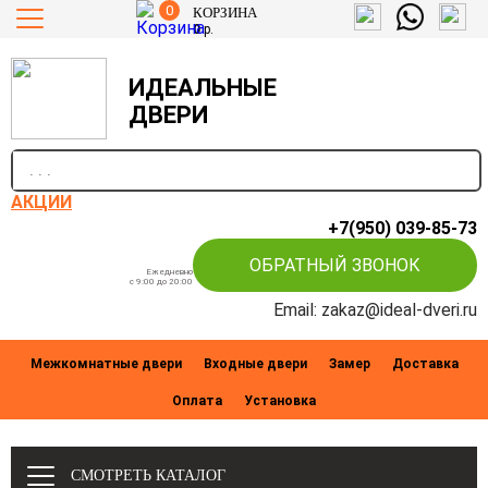
0
КОРЗИНА
0
р.
ИДЕАЛЬНЫЕ
ДВЕРИ
п
АКЦИИ
+7(950) 039-85-73
ОБРАТНЫЙ ЗВОНОК
Ежедневно
c 9:00 до 20:00
Email: zakaz@ideal-dveri.ru
Межкомнатные двери
Входные двери
Замер
Доставка
Оплата
Установка
СМОТРЕТЬ КАТАЛОГ