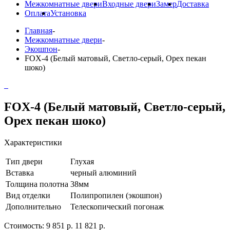
Межкомнатные двери
Входные двери
Замер
Доставка
Оплата
Установка
Главная
-
Межкомнатные двери
-
Экошпон
-
FOX-4 (Белый матовый, Светло-серый, Орех пекан
шоко)
FOX-4 (Белый матовый, Светло-серый,
Орех пекан шоко)
Характеристики
Тип двери
Глухая
Вставка
черный алюминий
Толщина полотна
38мм
Вид отделки
Полипропилен (экошпон)
Дополнительно
Телескопический погонаж
Стоимость:
9 851 р.
11 821 р.