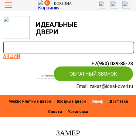
0
КОРЗИНА
0
р.
ИДЕАЛЬНЫЕ
ДВЕРИ
п
АКЦИИ
+7(950) 039-85-73
ОБРАТНЫЙ ЗВОНОК
Ежедневно
c 9:00 до 20:00
Email: zakaz@ideal-dveri.ru
Межкомнатные двери
Входные двери
Замер
Доставка
Оплата
Установка
ЗАМЕР