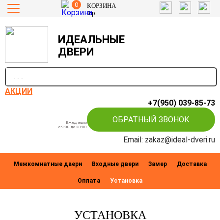
0
КОРЗИНА
0
р.
ИДЕАЛЬНЫЕ
ДВЕРИ
п
АКЦИИ
+7(950) 039-85-73
ОБРАТНЫЙ ЗВОНОК
Ежедневно
c 9:00 до 20:00
Email: zakaz@ideal-dveri.ru
Межкомнатные двери
Входные двери
Замер
Доставка
Оплата
Установка
УСТАНОВКА