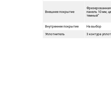
Фрезерованна
Внешнее покрытие
панель 10 мм, ц
темный"
Внутреннее покрытие
На выбор
Уплотнитель
3 контура упло