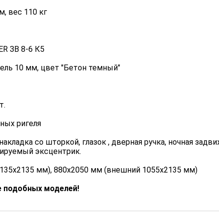
, вес 110 кг
R ЗВ 8-6 К5
ль 10 мм, цвет "Бетон темный"
т.
ных ригеля
накладка со шторкой, глазок , дверная ручка, ночная зад
улируемый эксцентрик.
135х2135 мм), 880х2050 мм (внешний 1055х2135 мм)
е подобных моделей!