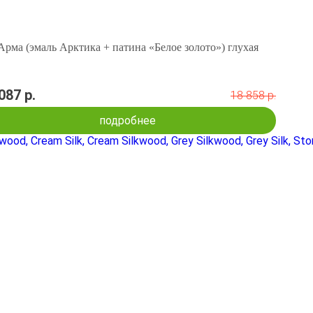
Арма (эмаль Арктика + патина «Белое золото») глухая
087 р.
18 858 р.
подробнее