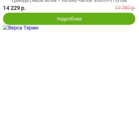
Гранада (эмаль Белая + патина «Белое золото») глухая
14 229 р.
17 787 р.
подробнее