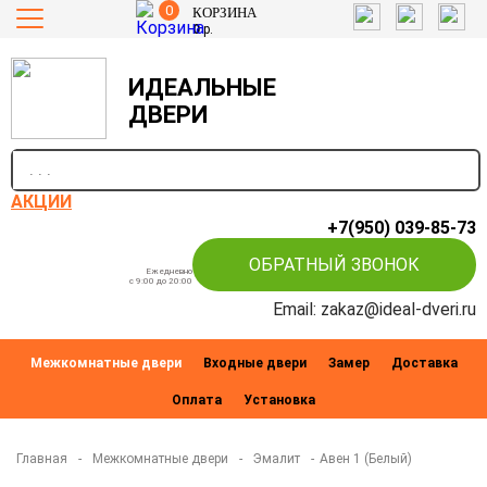
0
КОРЗИНА
0
р.
ИДЕАЛЬНЫЕ
ДВЕРИ
п
АКЦИИ
+7(950) 039-85-73
ОБРАТНЫЙ ЗВОНОК
Ежедневно
c 9:00 до 20:00
Email: zakaz@ideal-dveri.ru
Межкомнатные двери
Входные двери
Замер
Доставка
Оплата
Установка
Главная
-
Межкомнатные двери
-
Эмалит
-
Авен 1 (Белый)