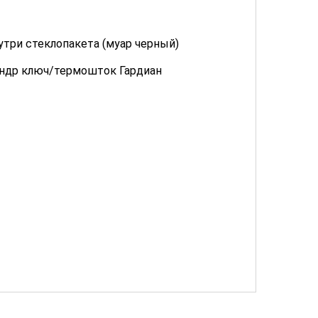
утри стеклопакета (муар черный)
линдр ключ/термошток Гардиан