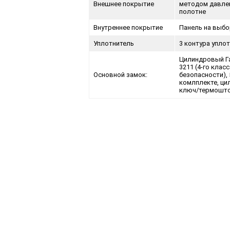
Внешнее покрытие
методом давлен
полотне
Внутреннее покрытие
Панель на выбо
Уплотнитель
3 контура упло
Цилиндровый Г
3211 (4-го класс
Основной замок:
безопасности), 
комлплекте, ци
ключ/термошто