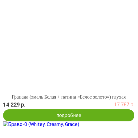
Гранада (эмаль Белая + патина «Белое золото») глухая
14 229 р.
17 787 р.
подробнее