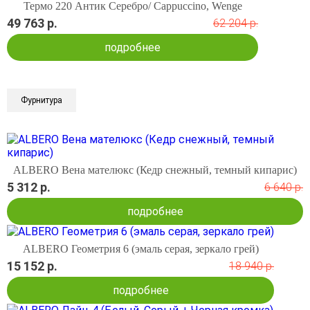
Термо 220 Антик Серебро/ Cappuccino, Wenge
49 763 р.
62 204 р.
подробнее
Фурнитура
ALBERO Вена мателюкс (Кедр снежный, темный кипарис)
5 312 р.
6 640 р.
подробнее
ALBERO Геометрия 6 (эмаль серая, зеркало грей)
15 152 р.
18 940 р.
подробнее