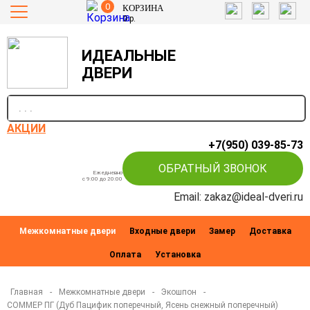
0
КОРЗИНА
0
р.
ИДЕАЛЬНЫЕ
ДВЕРИ
п
АКЦИИ
+7(950) 039-85-73
ОБРАТНЫЙ ЗВОНОК
Ежедневно
c 9:00 до 20:00
Email: zakaz@ideal-dveri.ru
Межкомнатные двери
Входные двери
Замер
Доставка
Оплата
Установка
Главная
-
Межкомнатные двери
-
Экошпон
-
СОММЕР ПГ (Дуб Пацифик поперечный, Ясень снежный поперечный)