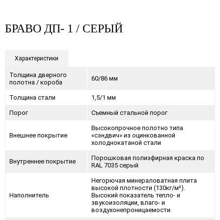
БРАВО ДП- 1 / СЕРЫЙ
Характеристики
Толщина дверного
60/86 мм
полотна / короба
Толщина стали
1,5/1 мм
Порог
Съемный стальной порог
Высокопрочное полотно типа
Внешнее покрытие
«сэндвич» из оцинкованной
холоднокатаной стали
Порошковая полиэфирная краска по
Внутреннее покрытие
RAL 7035 серый
Негорючая минераловатная плита
высокой плотности (130кг/м²).
Наполнитель
Высокий показатель тепло- и
звукоизоляции, влаго- и
воздухонепроницаемости.