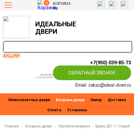
0
КОРЗИНА
0
р.
ИДЕАЛЬНЫЕ
ДВЕРИ
п
АКЦИИ
+7(950) 039-85-73
ОБРАТНЫЙ ЗВОНОК
Ежедневно
c 9:00 до 20:00
Email: zakaz@ideal-dveri.ru
Межкомнатные двери
Входные двери
Замер
Доставка
Оплата
Установка
Главная
-
Входные двери
-
Противопожарные
-
Браво ДП- 1 / Серый