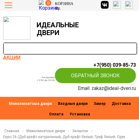
0
КОРЗИНА
0
р.
ИДЕАЛЬНЫЕ
ДВЕРИ
п
АКЦИИ
+7(950) 039-85-73
ОБРАТНЫЙ ЗВОНОК
Ежедневно
c 9:00 до 20:00
Email: zakaz@ideal-dveri.ru
Межкомнатные двери
Входные двери
Замер
Доставка
Оплата
Установка
Главная
-
Межкомнатные двери
-
Экошпон
-
Евро 26 (Дуб крафт натуральный, Дуб крафт белый, Граф белый, Орех