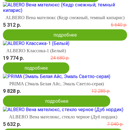
ALBERO Вена мателюкс (Кедр снежный, темный кипарис)
5 312 р.
6 640 р.
подробнее
ALBERO Классика-1 (Белый)
19 774 р.
24 680 р.
подробнее
PRIMA (Эмаль Белая Айс, Эмаль Светло-серая)
9 828 р.
12 285 р.
подробнее
ALBERO Вена мателюкс, стекло черное (Дуб нордик)
5 632 р.
7 040 р.