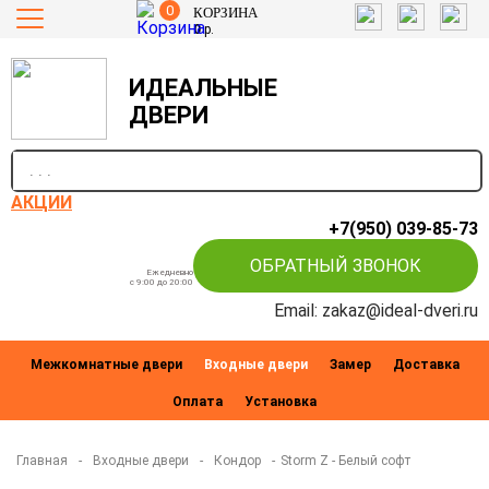
0
КОРЗИНА
0
р.
ИДЕАЛЬНЫЕ
ДВЕРИ
п
АКЦИИ
+7(950) 039-85-73
ОБРАТНЫЙ ЗВОНОК
Ежедневно
c 9:00 до 20:00
Email: zakaz@ideal-dveri.ru
Межкомнатные двери
Входные двери
Замер
Доставка
Оплата
Установка
Главная
-
Входные двери
-
Кондор
-
Storm Z - Белый софт