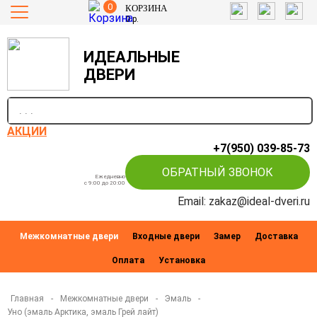
0
КОРЗИНА
0
р.
ИДЕАЛЬНЫЕ
ДВЕРИ
п
АКЦИИ
+7(950) 039-85-73
ОБРАТНЫЙ ЗВОНОК
Ежедневно
c 9:00 до 20:00
Email: zakaz@ideal-dveri.ru
Межкомнатные двери
Входные двери
Замер
Доставка
Оплата
Установка
Главная
-
Межкомнатные двери
-
Эмаль
-
Уно (эмаль Арктика, эмаль Грей лайт)