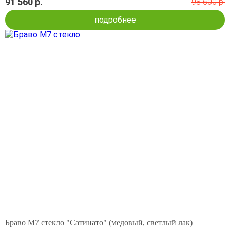
91 560 р.
98 600 р.
подробнее
Браво М7 стекло "Сатинато" (медовый, светлый лак)