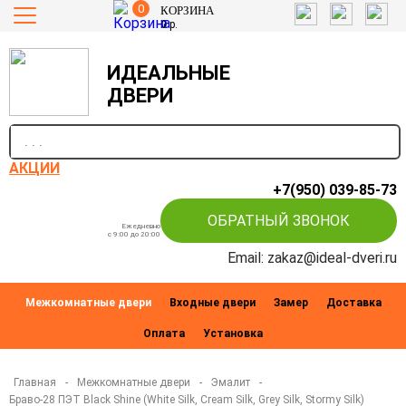
0
КОРЗИНА
0
р.
ИДЕАЛЬНЫЕ
ДВЕРИ
п
АКЦИИ
+7(950) 039-85-73
ОБРАТНЫЙ ЗВОНОК
Ежедневно
c 9:00 до 20:00
Email: zakaz@ideal-dveri.ru
Межкомнатные двери
Входные двери
Замер
Доставка
Оплата
Установка
Главная
-
Межкомнатные двери
-
Эмалит
-
Браво-28 ПЭТ Black Shine (White Silk, Cream Silk, Grey Silk, Stormy Silk)