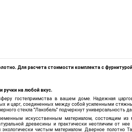
олотно. Для расчета стоимости комплекта с фурнитуро
 ручки на любой вкус.
феру гостеприимства в вашем доме. Надежная царгов
вых и царг, соединенных между собой усиленными стяжн
черного стекла "Лакобель" подчеркнут универсальность д
еменным искусственным материалом, состоящим из м
атуральной древесины и практически неотличим от нее 
я экологически чистым материалом. Дверное полотно Т