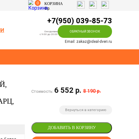
0
КОРЗИНА
0
р.
+7(950) 039-85-73
ИИ
ОБРАТНЫЙ ЗВОНОК
Ежедневно
c 9:00 до 20:00
Email: zakaz@ideal-dveri.ru
Й,
6 552 р.
8 190 р.
Стоимость:
АРЦ,
Вернуться в категорию
ДОБАВИТЬ В КОРЗИНУ