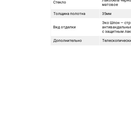
Лакобель черно
Стекло
матовое
Толщина полотна
35мм
Эко Шпон — стр
Вид отделки
антивандальны
с защитным ла
Дополнительно
Телескопически