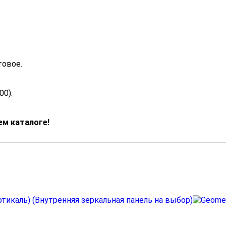
товое.
00).
м каталоге!