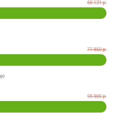
60 121 р.
77 850 р.
р)
95 800 р.