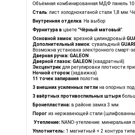
Объёмная комбинированная МДФ панель 10
Сталь
: лист холоднокатаной стали 1,8 мм
Внутренняя отделка
: На выбор
Фурнитура в
цвете "
Чёрный матовый
":
Основной замок
: врезной цилиндровый
GUA
Дополнительный замок
: сувальдный
GUARD
Возможна установка электронного смарт-
Дверная ручка: GALEON
.
Дверной глазок:
GALEON
(квадратный).
Эксцентрик
для регулировки плотности при
Ночной сторож
(задвижка).
11 точек запирания
полотна.
3 внешних усиленных петли
на опорных по
3 ввёртных противоспильных штыря
больш
Бронепластина:
в районе замка 3 мм.
Порог
из
нержавеющей стали (шлифованны
Утепление:
NANO-утепление: минеральная 
Уплотнитель
:
1 магнитный + 2 контура тип