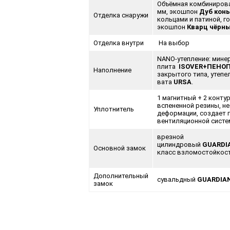
Объёмная комбиниров
мм, экошпон
Дуб конь
Отделка снаружи
кольцами и патиной, г
экошпон
Кварц чёрн
Отделка внутри
На выбор
NANO-утепление: мине
плита
ISOVER+ПЕНО
Наполнение
закрытого типа, утепе
вата
URSA
.
1 магнитный + 2 контур
вспененной резины, не
Уплотнитель
деформации, создает 
вентиляционной систе
врезной
цилиндровый
GUARDIA
Основной замок
класс взломостойкос
Дополнительный
сувальдный
GUARDIAN
замок