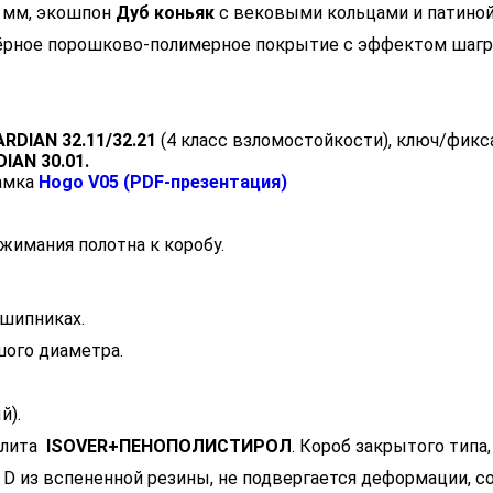
 мм, экошпон
Дуб коньяк
с вековыми кольцами и патиной
. Чёрное порошково-полимерное покрытие с эффектом шагр
RDIAN 32.11/32.21
(4 класс взломостойкости), ключ/фикс
IAN 30.01.
замка
Hogo V05 (PDF-презентация)
жимания полотна к коробу.
дшипниках.
ого диаметра.
й).
плита
ISOVER+ПЕНОПОЛИСТИРОЛ
. Короб закрытого типа
а D из вспененной резины, не подвергается деформации, 