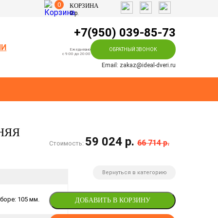
0
КОРЗИНА
0
р.
+7(950) 039-85-73
ИИ
ОБРАТНЫЙ ЗВОНОК
Ежедневно
c 9:00 до 20:00
Email: zakaz@ideal-dveri.ru
НЯЯ
59 024 р.
66 714 р.
Стоимость:
Вернуться в категорию
боре: 105 мм.
ДОБАВИТЬ В КОРЗИНУ