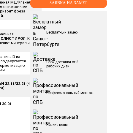
анная МДФ панель 10
ЗАЯВКА НА ЗАМЕР
як
с вековыми
оризонт фреза
ый
.
Бесплатный замер
ральная
ПОЛИСТИРОЛ
. Короб
ление: минеральная
а типа D из
 подвергается
Срок доставки от 3
герметизацию
рабочих дней
мы.
N 32.11/32.21
(4
ти)
Профессиональный монтаж
 30.01
Низкие цены