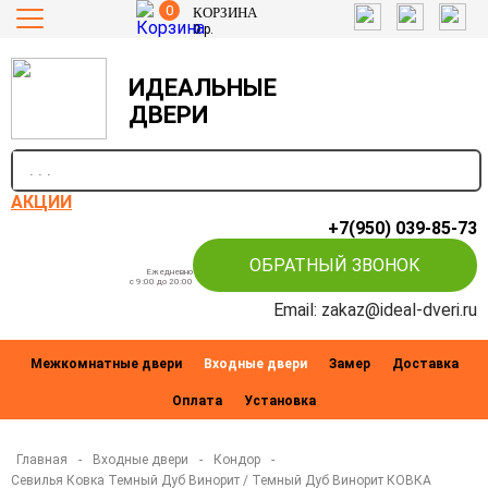
0
КОРЗИНА
0
р.
ИДЕАЛЬНЫЕ
ДВЕРИ
п
АКЦИИ
+7(950) 039-85-73
ОБРАТНЫЙ ЗВОНОК
Ежедневно
c 9:00 до 20:00
Email: zakaz@ideal-dveri.ru
Межкомнатные двери
Входные двери
Замер
Доставка
Оплата
Установка
Главная
-
Входные двери
-
Кондор
-
Севилья Ковка Темный Дуб Винорит / Темный Дуб Винорит КОВКА