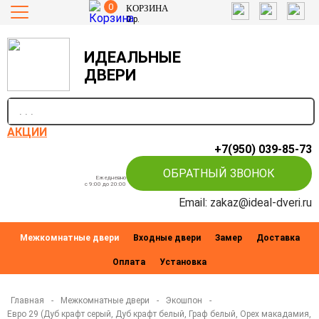
0
КОРЗИНА
0
р.
ИДЕАЛЬНЫЕ
ДВЕРИ
п
АКЦИИ
+7(950) 039-85-73
ОБРАТНЫЙ ЗВОНОК
Ежедневно
c 9:00 до 20:00
Email: zakaz@ideal-dveri.ru
Межкомнатные двери
Входные двери
Замер
Доставка
Оплата
Установка
Главная
-
Межкомнатные двери
-
Экошпон
-
Евро 29 (Дуб крафт серый, Дуб крафт белый, Граф белый, Орех макадамия,