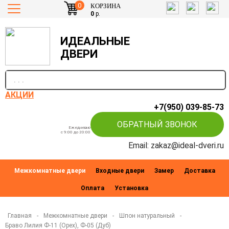
0
КОРЗИНА
0
р.
ИДЕАЛЬНЫЕ
ДВЕРИ
п
АКЦИИ
+7(950) 039-85-73
ОБРАТНЫЙ ЗВОНОК
Ежедневно
c 9:00 до 20:00
Email: zakaz@ideal-dveri.ru
Межкомнатные двери
Входные двери
Замер
Доставка
Оплата
Установка
Главная
-
Межкомнатные двери
-
Шпон натуральный
-
Браво Лилия Ф-11 (Орех), Ф-05 (Дуб)