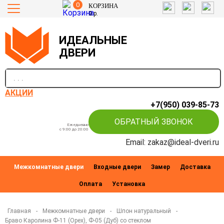
0
КОРЗИНА
0
р.
ИДЕАЛЬНЫЕ
ДВЕРИ
п
АКЦИИ
+7(950) 039-85-73
ОБРАТНЫЙ ЗВОНОК
Ежедневно
c 9:00 до 20:00
Email: zakaz@ideal-dveri.ru
Межкомнатные двери
Входные двери
Замер
Доставка
Оплата
Установка
Главная
-
Межкомнатные двери
-
Шпон натуральный
-
Браво Каролина Ф-11 (Орех), Ф-05 (Дуб) со стеклом