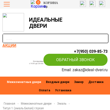
0
КОРЗИНА
0
р.
ИДЕАЛЬНЫЕ
ДВЕРИ
п
АКЦИИ
+7(950) 039-85-73
ОБРАТНЫЙ ЗВОНОК
Ежедневно
c 9:00 до 20:00
Email: zakaz@ideal-dveri.ru
Межкомнатные двери
Входные двери
Замер
Доставка
Оплата
Установка
Главная
-
Межкомнатные двери
-
Эмаль
-
Титул 1 (эмаль Белая) глухая