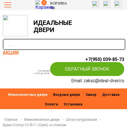
0
КОРЗИНА
0
р.
ИДЕАЛЬНЫЕ
ДВЕРИ
п
АКЦИИ
+7(950) 039-85-73
ОБРАТНЫЙ ЗВОНОК
Ежедневно
c 9:00 до 20:00
Email: zakaz@ideal-dveri.ru
Межкомнатные двери
Входные двери
Замер
Доставка
Оплата
Установка
Главная
-
Межкомнатные двери
-
Шпон натуральный
-
Браво Статус-15 Ф-11 (Орех) со стеклом