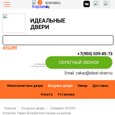
0
КОРЗИНА
0
р.
ИДЕАЛЬНЫЕ
ДВЕРИ
п
АКЦИИ
+7(950) 039-85-73
ОБРАТНЫЙ ЗВОНОК
Ежедневно
c 9:00 до 20:00
Email: zakaz@ideal-dveri.ru
Межкомнатные двери
Входные двери
Замер
Доставка
Оплата
Установка
Главная
-
Входные двери
-
Лабиринт DOORS
-
Атлантик Термо (Внутренняя панель на выбор)