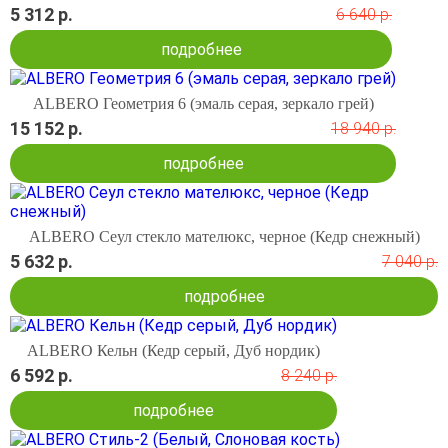
5 312 р.
6 640 р.
подробнее
ALBERO Геометрия 6 (эмаль серая, зеркало грей)
15 152 р.
18 940 р.
подробнее
ALBERO Сеул стекло мателюкс, черное (Кедр снежный)
5 632 р.
7 040 р.
подробнее
ALBERO Кельн (Кедр серый, Дуб нордик)
6 592 р.
8 240 р.
подробнее