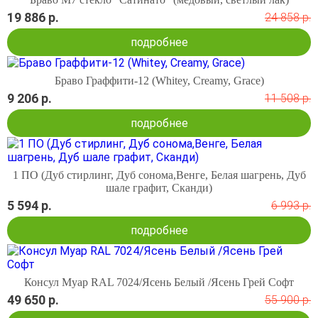
19 886 р.
24 858 р.
подробнее
Браво Граффити-12 (Whitey, Creamy, Grace)
9 206 р.
11 508 р.
подробнее
1 ПО (Дуб стирлинг, Дуб сонома,Венге, Белая шагрень, Дуб
шале графит, Сканди)
5 594 р.
6 993 р.
подробнее
Консул Муар RAL 7024/Ясень Белый /Ясень Грей Софт
49 650 р.
55 900 р.