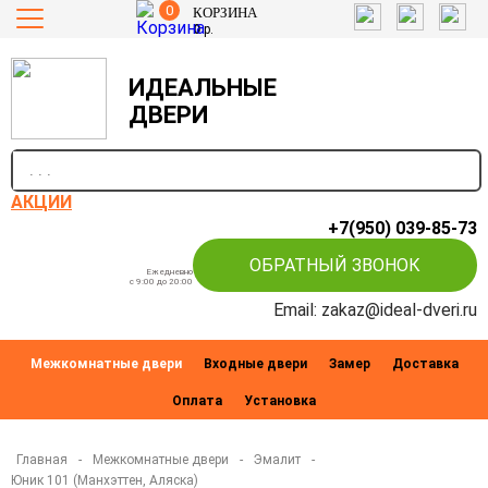
0
КОРЗИНА
0
р.
ИДЕАЛЬНЫЕ
ДВЕРИ
п
АКЦИИ
+7(950) 039-85-73
ОБРАТНЫЙ ЗВОНОК
Ежедневно
c 9:00 до 20:00
Email: zakaz@ideal-dveri.ru
Межкомнатные двери
Входные двери
Замер
Доставка
Оплата
Установка
Главная
-
Межкомнатные двери
-
Эмалит
-
Юник 101 (Манхэттен, Аляска)