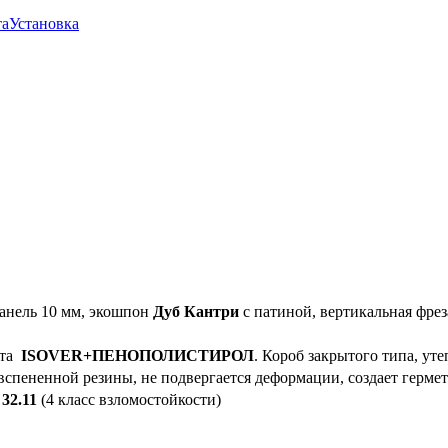
та
Установка
нель 10 мм, экошпон
Дуб Кантри
с патиной, вертикальная фр
ита
ISOVER+ПЕНОПОЛИСТИРОЛ
. Короб закрытого типа, ут
 вспененной резины, не подвергается деформации, создает герм
32.11
(4 класс взломостойкости)