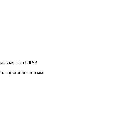
ральная вата
URSA
.
нтиляционной системы.