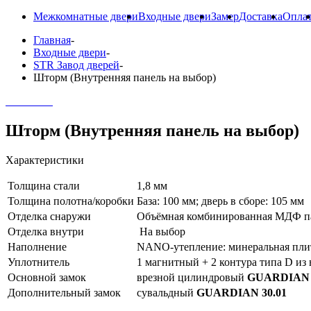
Межкомнатные двери
Входные двери
Замер
Доставка
Опла
Главная
-
Входные двери
-
STR Завод дверей
-
Шторм (Внутренняя панель на выбор)
Шторм (Внутренняя панель на выбор)
Характеристики
Толщина стали
1,8 мм
Толщина полотна/коробки
База: 100 мм; дверь в сборе: 105 мм
Отделка снаружи
Объёмная комбинированная МДФ па
Отделка внутри
На выбор
Наполнение
NANO-утепление: минеральная пл
Уплотнитель
1 магнитный + 2 контура типа D из
Основной замок
врезной цилиндровый
GUARDIAN 
Дополнительный замок
сувальдный
GUARDIAN 30.01