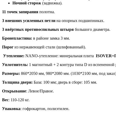
Ночной сторож
(задвижка).
11 точек запирания
полотна.
3 внешних усиленных петли
на опорных подшипниках.
3 ввёртных противоспильных штыря
большого диаметра.
Бронепластина:
в районе замка 3 мм.
Порог
из
нержавеющей стали (шлифованный).
Утепление:
NANO-утепление: минеральная плита
ISOVER+
Уплотнитель
:
1 магнитный + 2 контура типа D из вспененной 
Размеры:
860*2050 мм, 980*2080 мм. (1030*2100 мм, под заказ)
Толщина
двери
:
База: 100 мм; дверь в сборе: 105 мм.
Открывание
: Левое/Правое.
Вес
: 110-120 кг.
Упаковка
: гофрокартон, полиэтилен.