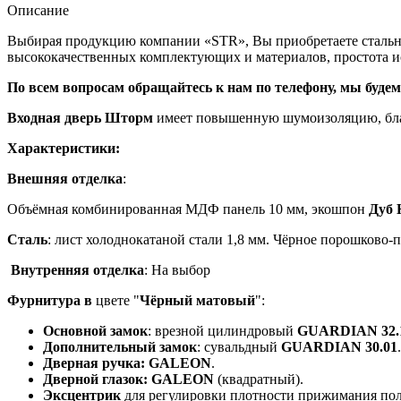
Описание
Выбирая продукцию компании «STR», Вы приобретаете стальн
высококачественных комплектующих и материалов, простота и
По всем вопросам обращайтесь к нам по телефону, мы буде
Входная дверь Шторм
имеет повышенную шумоизоляцию, благ
Характеристики:
Внешняя
отделка
:
Объёмная комбинированная МДФ панель 10 мм, экошпон
Дуб 
Сталь
: лист холоднокатаной стали 1,8 мм. Чёрное порошково
Внутренняя отделка
: На выбор
Фурнитура в
цвете "
Чёрный матовый
":
Основной замок
: врезной цилиндровый
GUARDIAN 32.
Дополнительный замок
: сувальдный
GUARDIAN 30.01
.
Дверная ручка: GALEON
.
Дверной глазок:
GALEON
(квадратный).
Эксцентрик
для регулировки плотности прижимания поло