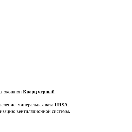
еза экошпон
Кварц черный
.
епеление: минеральная вата
URSA
.
етизацию вентиляционной системы.