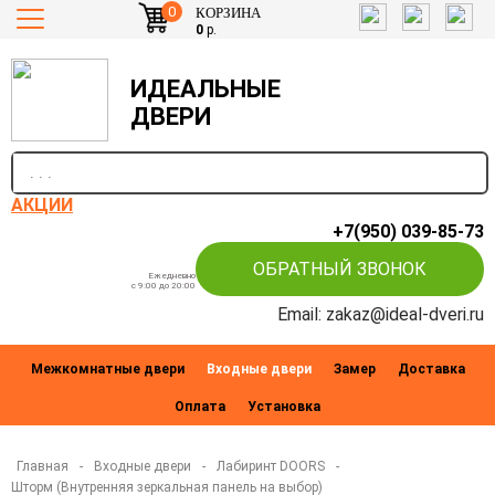
0
КОРЗИНА
0
р.
ИДЕАЛЬНЫЕ
ДВЕРИ
п
АКЦИИ
+7(950) 039-85-73
ОБРАТНЫЙ ЗВОНОК
Ежедневно
c 9:00 до 20:00
Email: zakaz@ideal-dveri.ru
Межкомнатные двери
Входные двери
Замер
Доставка
Оплата
Установка
Главная
-
Входные двери
-
Лабиринт DOORS
-
Шторм (Внутренняя зеркальная панель на выбор)