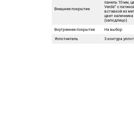
панель 10 мм, цв
Verde" с патино
Внешнее покрытие
вставкой из ме
цвет наличника
(заподлицо)
Внутреннее покрытие
На выбор
Уплотнитель
3 контура упло