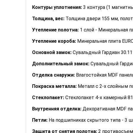
Контуры уплотнения:
3 контура (1 магнитн
Толщина, вес:
Толщина двери 155 мм, полотн
Утепление полотна:
1 слой - Минеральная п
Утепление короба:
Минеральная плита EUROi
Основной замок:
Сувальдный Гардиан 30.11 
Дополнительный замок:
Сувальдный Гардиан
Отделка снаружи:
Влагостойкая MDF панель
Покраска металла:
Металл с 2-х слойным по
Стеклопакет:
Стеклопакет 4-х камерный 81
Внутренняя отделка:
Декоративная MDF пан
Петли:
На подшипниках скрытого типа - 3 ш
Защита от снятия полотна:
2 противосъем