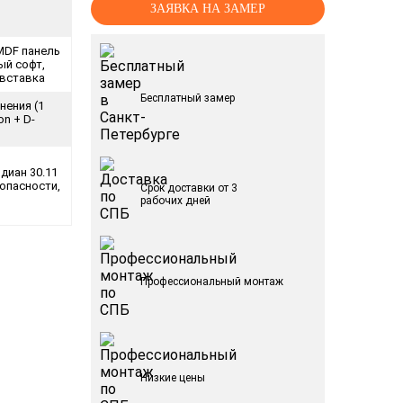
ЗАЯВКА НА ЗАМЕР
MDF панель
ый софт,
вставка
Бесплатный замер
нения (1
on + D-
диан 30.11
зопасности,
Срок доставки от 3
рабочих дней
Профессиональный монтаж
Низкие цены