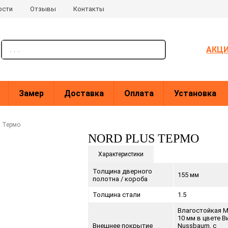
ости
Отзывы
Контакты
поиск
АКЦ
Замер
Доставка
Оплата
Установка
s Термо
NORD PLUS ТЕРМО
Характеристики
Толщина дверного
155 мм
полотна / короба
Толщина стали
1.5
Влагостойкая M
10 мм в цвете В
Внешнее покрытие
Nussbaum, с