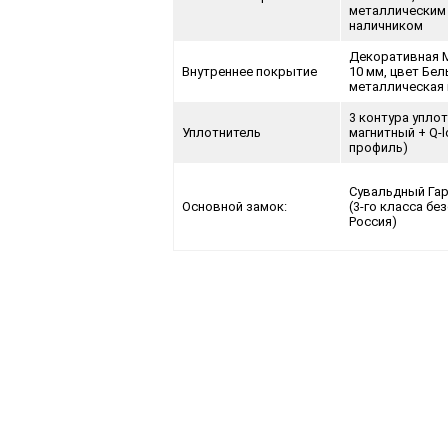
металлическим
наличником
Декоративная 
Внутреннее покрытие
10 мм, цвет Бел
металлическая 
3 контура уплот
Уплотнитель
магнитный + Q-l
профиль)
Сувальдный Гар
Основной замок:
(3-го класса бе
Россия)