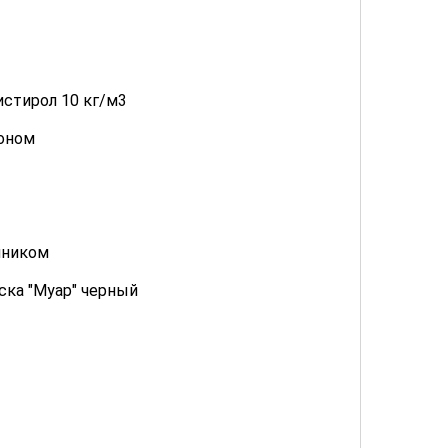
истирол 10 кг/м3
лоном
чником
ска "Муар" черный