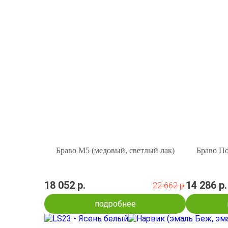
Браво М5 (медовый, светлый лак)
Браво По
18 052 р.
14 286 р.
22 662 р.
подробнее