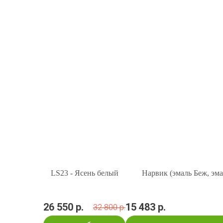
LS23 - Ясень белый
Нарвик (эмаль Беж, эма
26 550 р.
15 483 р.
32 800 р.