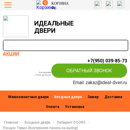
0
КОРЗИНА
0
р.
ИДЕАЛЬНЫЕ
ДВЕРИ
п
АКЦИИ
+7(950) 039-85-73
ОБРАТНЫЙ ЗВОНОК
Ежедневно
c 9:00 до 20:00
Email: zakaz@ideal-dveri.ru
Межкомнатные двери
Входные двери
Замер
Доставка
Оплата
Установка
Главная
-
Входные двери
-
Лабиринт DOORS
-
Лондон Термо (Внутренняя панель на выбор)