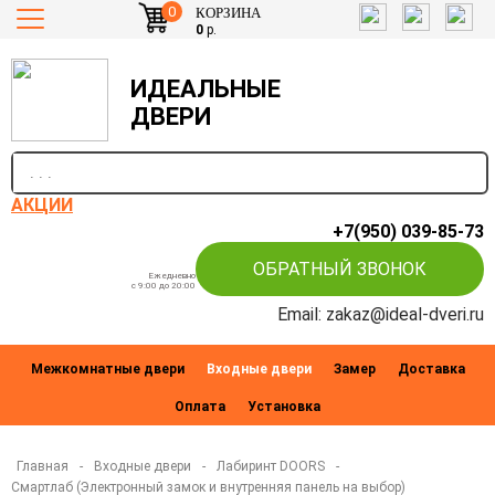
0
КОРЗИНА
0
р.
ИДЕАЛЬНЫЕ
ДВЕРИ
п
АКЦИИ
+7(950) 039-85-73
ОБРАТНЫЙ ЗВОНОК
Ежедневно
c 9:00 до 20:00
Email: zakaz@ideal-dveri.ru
Межкомнатные двери
Входные двери
Замер
Доставка
Оплата
Установка
Главная
-
Входные двери
-
Лабиринт DOORS
-
Смартлаб (Электронный замок и внутренняя панель на выбор)