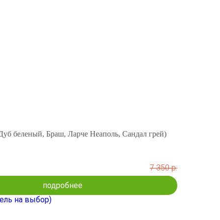
уб беленый, Браш, Ларче Неаполь, Сандал грей)
7 350 р.
подробнее