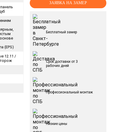
ЗАЯВКА НА ЗАМЕР
 панель
дуб
лением
ярным,
Бесплатный замер
истым
 основе
а (EPS)
е 12.11 /
сторож
Срок доставки от 3
рабочих дней
Профессиональный монтаж
Низкие цены