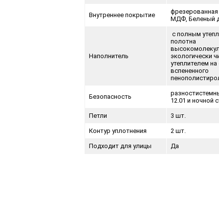
фрезерованная
Внутреннее покрытие
МДФ, Беленый 
с полным утеп
полотна
высокомолекул
Наполнитель
экологически ч
утеплителем на
вспененного
пенополистирол
разностистемны
Безопасность
12.01 и ночной 
Петли
3 шт.
Контур уплотнения
2 шт.
Подходит для улицы
Да