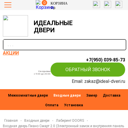
0
КОРЗИНА
0
р.
ИДЕАЛЬНЫЕ
ДВЕРИ
п
АКЦИИ
+7(950) 039-85-73
ОБРАТНЫЙ ЗВОНОК
Ежедневно
c 9:00 до 20:00
Email: zakaz@ideal-dveri.ru
Межкомнатные двери
Входные двери
Замер
Доставка
Оплата
Установка
Главная
-
Входные двери
-
Лабиринт DOORS
-
Входная дверь Пиано Смарт 2.0 (Электронный замок и внутренняя панель