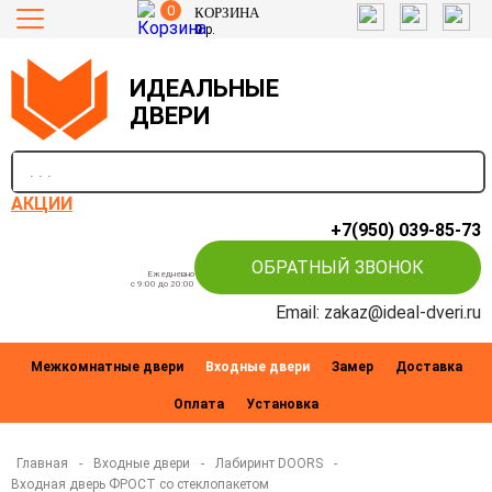
0
КОРЗИНА
0
р.
ИДЕАЛЬНЫЕ
ДВЕРИ
п
АКЦИИ
+7(950) 039-85-73
ОБРАТНЫЙ ЗВОНОК
Ежедневно
c 9:00 до 20:00
Email: zakaz@ideal-dveri.ru
Межкомнатные двери
Входные двери
Замер
Доставка
Оплата
Установка
Главная
-
Входные двери
-
Лабиринт DOORS
-
Входная дверь ФРОСТ со стеклопакетом