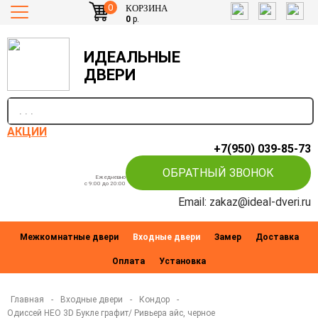
0
КОРЗИНА
0
р.
ИДЕАЛЬНЫЕ
ДВЕРИ
п
АКЦИИ
+7(950) 039-85-73
ОБРАТНЫЙ ЗВОНОК
Ежедневно
c 9:00 до 20:00
Email: zakaz@ideal-dveri.ru
Межкомнатные двери
Входные двери
Замер
Доставка
Оплата
Установка
Главная
-
Входные двери
-
Кондор
-
Одиссей НЕО 3D Букле графит/ Ривьера айс, черное