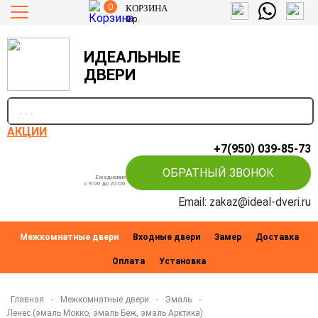
0
КОРЗИНА
0
р.
ИДЕАЛЬНЫЕ
ДВЕРИ
п
АКЦИИ
+7(950) 039-85-73
ОБРАТНЫЙ ЗВОНОК
Ежедневно
c 9:00 до 20:00
Email: zakaz@ideal-dveri.ru
Межкомнатные двери
Входные двери
Замер
Доставка
Оплата
Установка
Главная
-
Межкомнатные двери
-
Эмаль
-
Ленес (эмаль Мокко, эмаль Беж, эмаль Арктика)