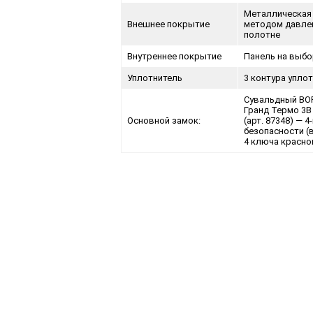
Металлическая
Внешнее покрытие
методом давлен
полотне
Внутреннее покрытие
Панель на выбо
Уплотнитель
3 контура упло
Сувальдный BO
Гранд Термо 3В
Основной замок:
(арт. 87348) — 4
безопасности (
4 ключа красно