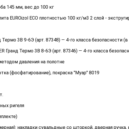
ба 145 мм, вес до 100 кг
лита EUROizol ECO плотностью 100 кг/м3 2 слой - экструг
ермо 3В 9-6Э (арт. 87348) — 4-го класса безопасности (в
Гранд Термо 3В 8-6Э (арт. 87346) — 4-го класса безопасн
методом давления на полотне
тка (фосфатирование), покраска "Муар" 8019
т.
ных ригеля
плекте)
ерная): накладки сувальдные со шторкой, дверная ручка,