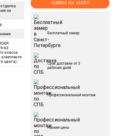
ЗАЯВКА НА ЗАМЕР
 отделка
ия на
р
Бесплатный замер
тнения
RDER
 9-6Э
-го класса
в комплекте
го цвета)
Срок доставки от 3
рабочих дней
Профессиональный монтаж
Низкие цены