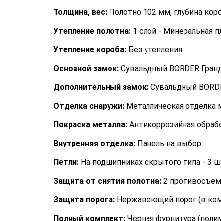
Толщина, вес:
Полотно 102 мм, глубина коро
Утепление полотна:
1 слой - Минеральная п
Утепление короба:
Без утепления
Основной замок:
Сувальдный BORDER Гранд Т
Дополнительный замок:
Сувальдный BORDER 
Отделка снаружи:
Металлическая отделка 
Покраска металла:
Антикоррозийная обрабо
Внутренняя отделка:
Панель на выбор
Петли:
На подшипниках скрытого типа - 3 ш
Защита от снятия полотна:
2 противосъем
Защита порога:
Нержавеющий порог (в ком
Полный комплект:
Черная фурнитура (полим