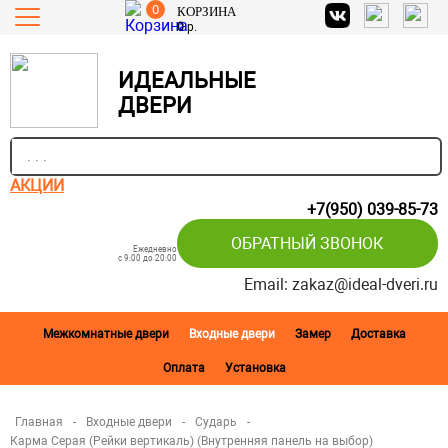
0
КОРЗИНА
0
р.
ИДЕАЛЬНЫЕ
ДВЕРИ
п
АКЦИИ
+7(950) 039-85-73
ОБРАТНЫЙ ЗВОНОК
Ежедневно
c 9:00 до 20:00
Email: zakaz@ideal-dveri.ru
Межкомнатные двери
Входные двери
Замер
Доставка
Оплата
Установка
Главная
-
Входные двери
-
Сударь
-
Карма Серая (Рейки вертикаль) (Внутренняя панель на выбор)