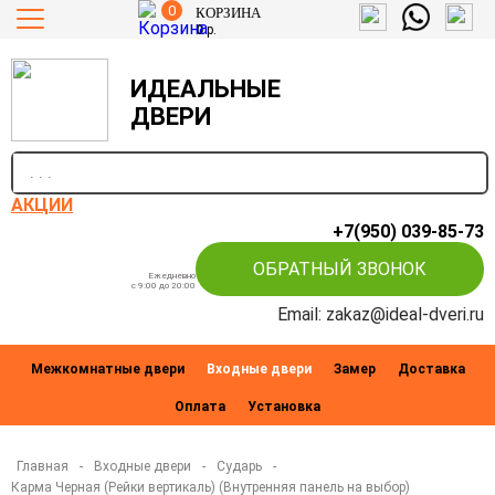
0
КОРЗИНА
0
р.
ИДЕАЛЬНЫЕ
ДВЕРИ
п
АКЦИИ
+7(950) 039-85-73
ОБРАТНЫЙ ЗВОНОК
Ежедневно
c 9:00 до 20:00
Email: zakaz@ideal-dveri.ru
Межкомнатные двери
Входные двери
Замер
Доставка
Оплата
Установка
Главная
-
Входные двери
-
Сударь
-
Карма Черная (Рейки вертикаль) (Внутренняя панель на выбор)