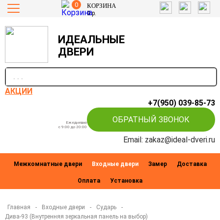
0
КОРЗИНА
0
р.
ИДЕАЛЬНЫЕ
ДВЕРИ
п
АКЦИИ
+7(950) 039-85-73
ОБРАТНЫЙ ЗВОНОК
Ежедневно
c 9:00 до 20:00
Email: zakaz@ideal-dveri.ru
Межкомнатные двери
Входные двери
Замер
Доставка
Оплата
Установка
Главная
-
Входные двери
-
Сударь
-
Дива-93 (Внутренняя зеркальная панель на выбор)