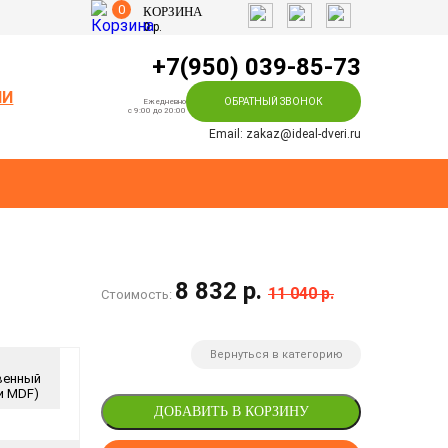
0
КОРЗИНА
0
р.
+7(950) 039-85-73
ИИ
ОБРАТНЫЙ ЗВОНОК
Ежедневно
c 9:00 до 20:00
Email: zakaz@ideal-dveri.ru
8 832 р.
11 040 р.
Стоимость:
Вернуться в категорию
венный
и MDF)
ДОБАВИТЬ В КОРЗИНУ