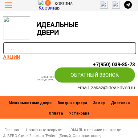
0
КОРЗИНА
0
р.
ИДЕАЛЬНЫЕ
ДВЕРИ
п
АКЦИИ
+7(950) 039-85-73
ОБРАТНЫЙ ЗВОНОК
Ежедневно
c 9:00 до 20:00
Email: zakaz@ideal-dveri.ru
Межкомнатные двери
Входные двери
Замер
Доставка
Оплата
Установка
Главная
-
Напольные покрытия
-
ЭМАЛЬ в наличии на складе
-
ALBERO Стиль-2 стекло "Рубин" (Белый, Слоновая кость)