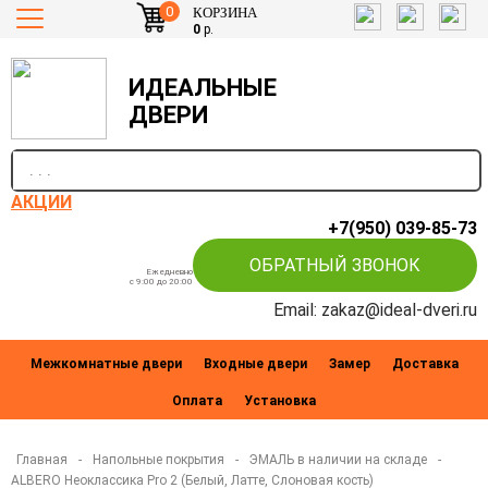
0
КОРЗИНА
0
р.
ИДЕАЛЬНЫЕ
ДВЕРИ
п
АКЦИИ
+7(950) 039-85-73
ОБРАТНЫЙ ЗВОНОК
Ежедневно
c 9:00 до 20:00
Email: zakaz@ideal-dveri.ru
Межкомнатные двери
Входные двери
Замер
Доставка
Оплата
Установка
Главная
-
Напольные покрытия
-
ЭМАЛЬ в наличии на складе
-
ALBERO Неоклассика Pro 2 (Белый, Латте, Слоновая кость)