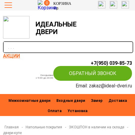
0
КОРЗИНА
0
р.
ИДЕАЛЬНЫЕ
ДВЕРИ
п
АКЦИИ
+7(950) 039-85-73
ОБРАТНЫЙ ЗВОНОК
Ежедневно
c 9:00 до 20:00
Email: zakaz@ideal-dveri.ru
Межкомнатные двери
Входные двери
Замер
Доставка
Оплата
Установка
Главная
-
Напольные покрытия
-
ЭКОШПОН в наличии на складе
-
двери-купе