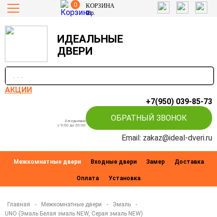
0
КОРЗИНА
0
р.
ИДЕАЛЬНЫЕ
ДВЕРИ
п
АКЦИИ
+7(950) 039-85-73
ОБРАТНЫЙ ЗВОНОК
Ежедневно
c 9:00 до 20:00
Email: zakaz@ideal-dveri.ru
Межкомнатные двери
Входные двери
Замер
Доставка
Оплата
Установка
Главная
-
Межкомнатные двери
-
Эмаль
-
UNO (Эмаль Белая эмаль NEW, Серая эмаль NEW)