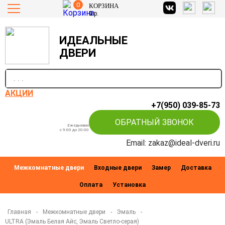
0
КОРЗИНА
0
р.
ИДЕАЛЬНЫЕ
ДВЕРИ
п
АКЦИИ
+7(950) 039-85-73
ОБРАТНЫЙ ЗВОНОК
Ежедневно
c 9:00 до 20:00
Email: zakaz@ideal-dveri.ru
Межкомнатные двери
Входные двери
Замер
Доставка
Оплата
Установка
Главная
-
Межкомнатные двери
-
Эмаль
-
ULTRA (Эмаль Белая Айс, Эмаль Светло-серая)