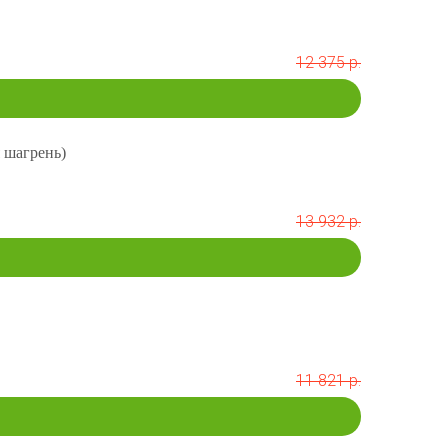
12 375 р.
 шагрень)
13 932 р.
11 821 р.