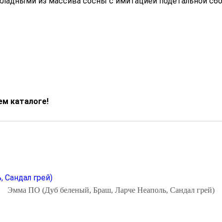
акладными из массива сосны с имитацией подетальной сбо
м каталоге!
Эмма ПО (Дуб беленый, Браш, Ларче Неаполь, Сандал грей)