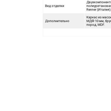
Двухкомпонент
Вид отделки
полиуретанова
Renner (Италия)
Каркас из масс
Дополнительно
МДФ 10 мм, бру
пород, MDF.