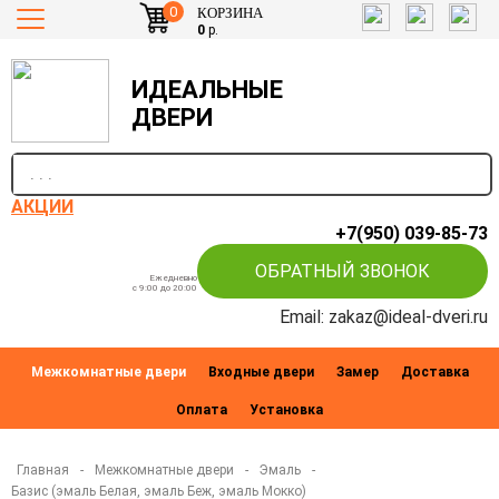
0
КОРЗИНА
0
р.
ИДЕАЛЬНЫЕ
ДВЕРИ
п
АКЦИИ
+7(950) 039-85-73
ОБРАТНЫЙ ЗВОНОК
Ежедневно
c 9:00 до 20:00
Email: zakaz@ideal-dveri.ru
Межкомнатные двери
Входные двери
Замер
Доставка
Оплата
Установка
Главная
-
Межкомнатные двери
-
Эмаль
-
Базис (эмаль Белая, эмаль Беж, эмаль Мокко)